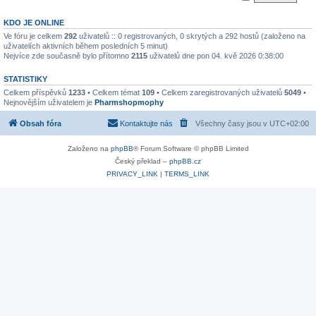
KDO JE ONLINE
Ve fóru je celkem
292
uživatelů :: 0 registrovaných, 0 skrytých a 292 hostů (založeno na
uživatelích aktivních během posledních 5 minut)
Nejvíce zde současně bylo přítomno
2115
uživatelů dne pon 04. kvě 2026 0:38:00
STATISTIKY
Celkem příspěvků
1233
• Celkem témat
109
• Celkem zaregistrovaných uživatelů
5049
•
Nejnovějším uživatelem je
Pharmshopmophy
Obsah fóra
Kontaktujte nás
Všechny časy jsou v
UTC+02:00
Založeno na
phpBB
® Forum Software © phpBB Limited
Český překlad –
phpBB.cz
PRIVACY_LINK
|
TERMS_LINK