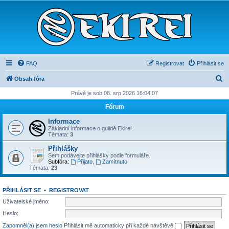
FAQ
Registrovat
Přihlásit se
H
Obsah fóra
l
Právě je sob 08. srp 2026 16:04:07
e
Fórum
d
Informace
a
Základní informace o guildě Ekirei.
Témata:
3
t
Přihlášky
Sem podávejte přihlášky podle formuláře.
Subfóra:
Přijato
,
Zamítnuto
Témata:
23
PŘIHLÁSIT SE
•
REGISTROVAT
Uživatelské jméno:
Heslo:
Zapomněl(a) jsem heslo
Přihlásit mě automaticky při každé návštěvě