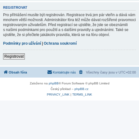
REGISTROVAT
Pro přihlášení musíte být registrován. Registrace trvá jen pár vteřin a dává vám
mnohem větší možnosti. Administrátor fóra též může dávat rozšířené pravomoci
registrovaným uživatelům. Před registrací se ujistěte, že jste se obeznámili
s našimi podmínkami pro použití a s dalšími pravidly a ujednáními. Také se
ujistěte, že si přečtete jakákoliv pravidla, která se na fóru objeví.
Podmínky pro užívání
|
Ochrana soukromí
Registrovat
Obsah fóra
Kontaktujte nás
Všechny časy jsou v
UTC+02:00
Založeno na
phpBB
® Forum Software © phpBB Limited
Český překlad –
phpBB.cz
PRIVACY_LINK
|
TERMS_LINK