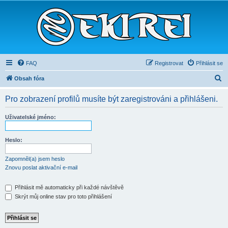
FAQ
Registrovat
Přihlásit se
H
Obsah fóra
l
Pro zobrazení profilů musíte být zaregistrováni a přihlášeni.
e
d
Uživatelské jméno:
a
t
Heslo:
Zapomněl(a) jsem heslo
Znovu poslat aktivační e-mail
Přihlásit mě automaticky při každé návštěvě
Skrýt můj online stav pro toto přihlášení