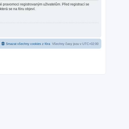
né pravomoci registrovaným uživatelům. Před registrací se
která se na fóru objeví.
Smazat všechny cookies z fóra
Všechny časy jsou v
UTC+02:00