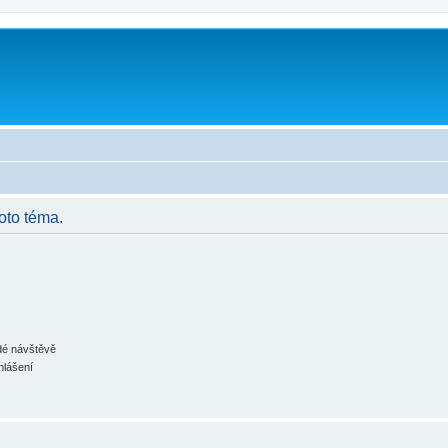
oto téma.
ždé návštěvě
hlášení