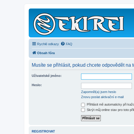
Rychlé odkazy
FAQ
Obsah fóra
Musíte se přihlásit, pokud chcete odpovědět na t
Uživatelské jméno:
Heslo:
Zapomněl(a) jsem heslo
Znovu poslat aktivační e-mail
Přihlásit mě automaticky při ka
Skrýt můj online stav pro toto při
REGISTROVAT