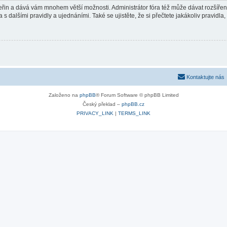
 vteřin a dává vám mnohem větší možnosti. Administrátor fóra též může dávat rozšíře
 s dalšími pravidly a ujednáními. Také se ujistěte, že si přečtete jakákoliv pravidla, 
Kontaktujte nás
Založeno na
phpBB
® Forum Software © phpBB Limited
Český překlad –
phpBB.cz
PRIVACY_LINK
|
TERMS_LINK