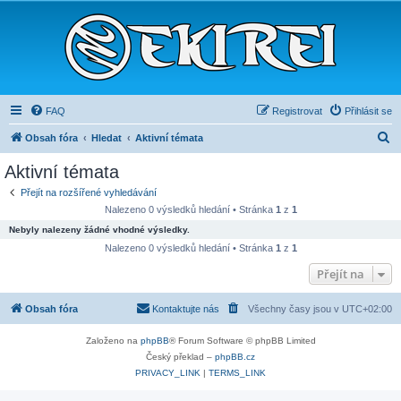
FAQ
Registrovat
Přihlásit se
H
Obsah fóra
Hledat
Aktivní témata
l
Aktivní témata
e
Přejít na rozšířené vyhledávání
d
Nalezeno 0 výsledků hledání • Stránka
1
z
1
a
Nebyly nalezeny žádné vhodné výsledky.
t
Nalezeno 0 výsledků hledání • Stránka
1
z
1
Přejít na
Obsah fóra
Kontaktujte nás
Všechny časy jsou v
UTC+02:00
Založeno na
phpBB
® Forum Software © phpBB Limited
Český překlad –
phpBB.cz
PRIVACY_LINK
|
TERMS_LINK