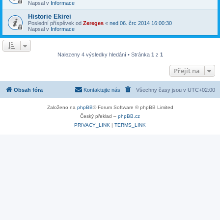
Napsal v
Informace
Historie Ekirei
Poslední příspěvek od
Zereges
«
ned 06. črc 2014 16:00:30
Napsal v
Informace
Nalezeny 4 výsledky hledání • Stránka
1
z
1
Přejít na
Obsah fóra
Kontaktujte nás
Všechny časy jsou v
UTC+02:00
Založeno na
phpBB
® Forum Software © phpBB Limited
Český překlad –
phpBB.cz
PRIVACY_LINK
|
TERMS_LINK