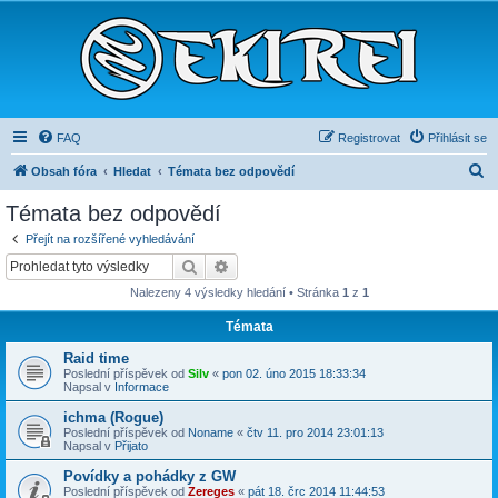
FAQ
Registrovat
Přihlásit se
H
Obsah fóra
Hledat
Témata bez odpovědí
l
Témata bez odpovědí
e
Přejít na rozšířené vyhledávání
d
Hledat
Pokročilé hledání
a
Nalezeny 4 výsledky hledání • Stránka
1
z
1
t
Témata
Raid time
Poslední příspěvek od
Silv
«
pon 02. úno 2015 18:33:34
Napsal v
Informace
ichma (Rogue)
Poslední příspěvek od
Noname
«
čtv 11. pro 2014 23:01:13
Napsal v
Přijato
Povídky a pohádky z GW
Poslední příspěvek od
Zereges
«
pát 18. črc 2014 11:44:53