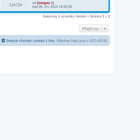
od
Zereges
124724
ned 06. črc 2014 16:00:30
Nalezeny 4 výsledky hledání • Stránka
1
z
1
Přejít na
Smazat všechny cookies z fóra
Všechny časy jsou v
UTC+02:00