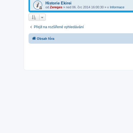
Historie Ekirei
od
Zereges
»
ned 06. črc 2014 16:00:30
» v
Informace
Přejít na rozšířené vyhledávání
Obsah fóra