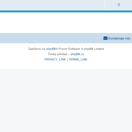
0
Kontaktujte nás
Založeno na
phpBB
® Forum Software © phpBB Limited
Český překlad –
phpBB.cz
PRIVACY_LINK
|
TERMS_LINK