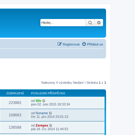
Hledat
Pokročilé hledání
Registrovat
Přihlásit se
Nalezeny 4 výsledky hledání • Stránka
1
z
1
ZOBRAZENÍ
POSLEDNÍ PŘÍSPĚVEK
od
Silv
223882
pon 02. úno 2015 18:33:34
od
Noname
109663
čtv 11. pro 2014 23:01:13
od
Zereges
136588
pát 18. črc 2014 11:44:53