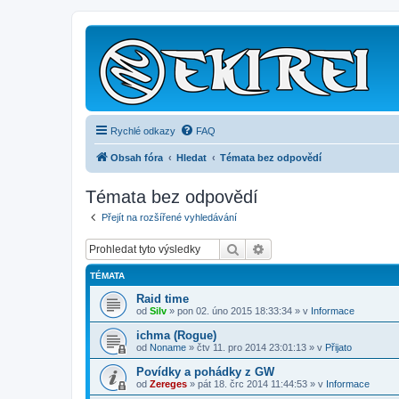
Rychlé odkazy
FAQ
Obsah fóra
Hledat
Témata bez odpovědí
Témata bez odpovědí
Přejít na rozšířené vyhledávání
Hledat
Pokročilé hledání
TÉMATA
Raid time
od
Silv
»
pon 02. úno 2015 18:33:34
» v
Informace
ichma (Rogue)
od
Noname
»
čtv 11. pro 2014 23:01:13
» v
Přijato
Povídky a pohádky z GW
od
Zereges
»
pát 18. črc 2014 11:44:53
» v
Informace