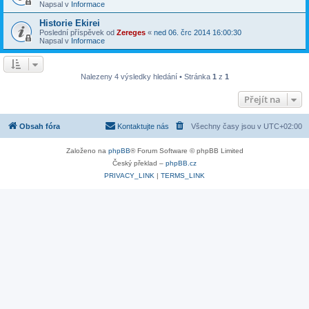
Napsal v
Informace
Historie Ekirei
Poslední příspěvek od
Zereges
«
ned 06. črc 2014 16:00:30
Napsal v
Informace
Nalezeny 4 výsledky hledání • Stránka
1
z
1
Přejít na
Obsah fóra
Kontaktujte nás
Všechny časy jsou v
UTC+02:00
Založeno na
phpBB
® Forum Software © phpBB Limited
Český překlad –
phpBB.cz
PRIVACY_LINK
|
TERMS_LINK