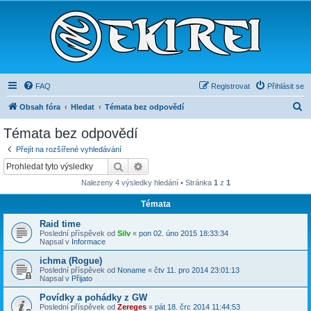
FAQ
Registrovat
Přihlásit se
H
Obsah fóra
Hledat
Témata bez odpovědí
l
Témata bez odpovědí
e
Přejít na rozšířené vyhledávání
d
Hledat
Pokročilé hledání
a
Nalezeny 4 výsledky hledání • Stránka
1
z
1
t
Témata
Raid time
Poslední příspěvek od
Silv
«
pon 02. úno 2015 18:33:34
Napsal v
Informace
ichma (Rogue)
Poslední příspěvek od
Noname
«
čtv 11. pro 2014 23:01:13
Napsal v
Přijato
Povídky a pohádky z GW
Poslední příspěvek od
Zereges
«
pát 18. črc 2014 11:44:53