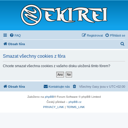
FAQ
Registrovat
Přihlásit se
H
Obsah fóra
l
Smazat všechny cookies z fóra
e
d
Chcete smazat všechna cookies z vašeho disku uložená tímto fórem?
a
t
Obsah fóra
Kontaktujte nás
Všechny časy jsou v
UTC+02:00
Založeno na
phpBB
® Forum Software © phpBB Limited
Český překlad –
phpBB.cz
PRIVACY_LINK
|
TERMS_LINK