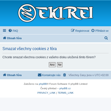
FAQ
Registrovat
Přihlásit se
H
Obsah fóra
l
Smazat všechny cookies z fóra
e
d
Chcete smazat všechna cookies z vašeho disku uložená tímto fórem?
a
t
Obsah fóra
Kontaktujte nás
Všechny časy jsou v
UTC+02:00
Založeno na
phpBB
® Forum Software © phpBB Limited
Český překlad –
phpBB.cz
PRIVACY_LINK
|
TERMS_LINK