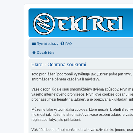
Rychlé odkazy
FAQ
Obsah fóra
Ekirei - Ochrana soukromí
Toto prohlášení podrobně vysvětluje jak „Ekirei“ (dále jen “my”,
shromážděné během každé vaší návštěvy.
Vaše osobní údaje jsou shromážděny dvěma způsoby. Prvním při 
vašeho internetového prohlížeče. První dvě cookies obsahují je
procházet mezi tématy na „Ekirei“, a je používána k ukládání in
Můžeme také vytvořit další cookies, které nepatří k phpBB soft
možnost jak můžeme shromažďovat vaše osobní údaje, je vaše od
registrace, když jste přihlášeni.
Váš účet bude přinejmenším obsahovat uživatelské jméno, osobn