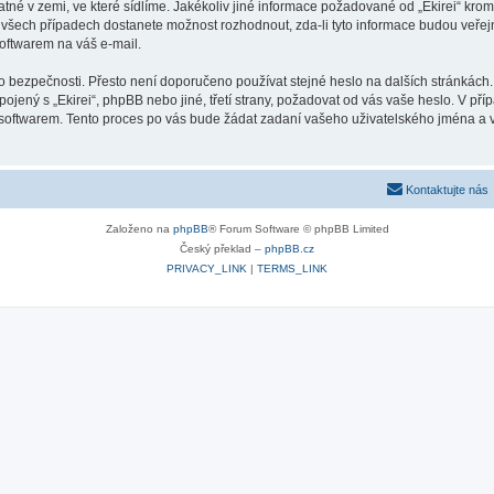
atné v zemi, ve které sídlíme. Jakékoliv jiné informace požadované od „Ekirei“ k
e všech případech dostanete možnost rozhodnout, zda-li tyto informace budou veře
oftwarem na váš e-mail.
o bezpečnosti. Přesto není doporučeno používat stejné heslo na dalších stránkách. 
ojený s „Ekirei“, phpBB nebo jiné, třetí strany, požadovat od vás vaše heslo. V p
softwarem. Tento proces po vás bude žádat zadaní vašeho uživatelského jména a 
Kontaktujte nás
Založeno na
phpBB
® Forum Software © phpBB Limited
Český překlad –
phpBB.cz
PRIVACY_LINK
|
TERMS_LINK