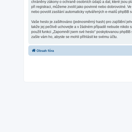
chráněny zákony o ochraně osobních údajů a dat, které jsou pl
při registraci, můžeme zvolit jako povinné nebo dobrovolné. V
nebo povolit zasílání automaticky vytvářených e-mailů phpBB s
Vaše heslo je zašifrováno (jednosměrný hash) pro zajištění jeh
takže jej pečlivě uchovejte a v žádném případě nebude nikdo sp
použít funkci „Zapomněl jsem své heslo“ poskytovanou phpBB 
zašle vám ho, abyste se mohli přihlásit ke svému účtu.
Obsah fóra