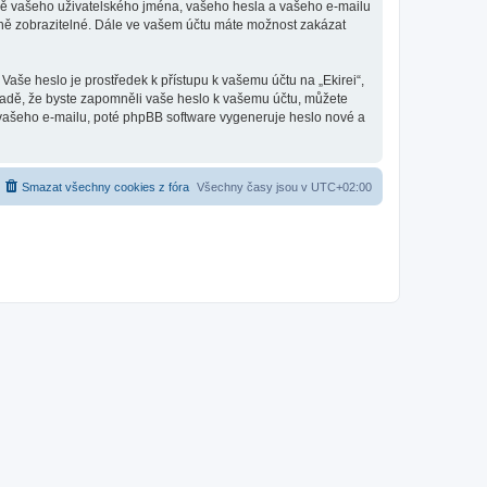
romě vašeho uživatelského jména, vašeho hesla a vašeho e-mailu
jně zobrazitelné. Dále ve vašem účtu máte možnost zakázat
Vaše heslo je prostředek k přístupu k vašemu účtu na „Ekirei“,
řípadě, že byste zapomněli vaše heslo k vašemu účtu, můžete
vašeho e-mailu, poté phpBB software vygeneruje heslo nové a
Smazat všechny cookies z fóra
Všechny časy jsou v
UTC+02:00