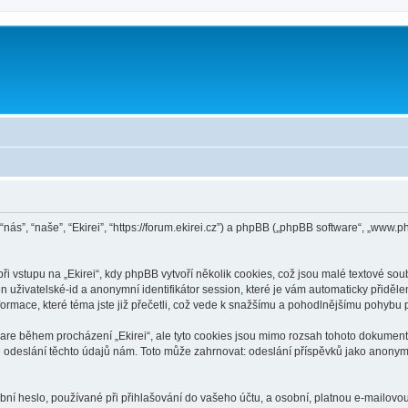
 “nás”, “naše”, “Ekirei”, “https://forum.ekirei.cz”) a phpBB („phpBB software“, „ww
vstupu na „Ekirei“, kdy phpBB vytvoří několik cookies, což jsou malé textové sou
n uživatelské-id a anonymní identifikátor session, které je vám automaticky přiděle
formace, které téma jste již přečetli, což vede k snažšímu a pohodlnějšímu pohybu p
ware během procházení „Ekirei“, ale tyto cookies jsou mimo rozsah tohoto dokumentu
eslání těchto údajů nám. Toto může zahrnovat: odeslání příspěvků jako anonymní u
í heslo, používané při přihlašování do vašeho účtu, a osobní, platnou e-mailovou 