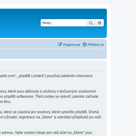
Hledat
Pokročilé hledání
Registrovat
Přihlásit se
w.phpbb.com“, „phpBB Limited“) používá jakékoliv informace
bory, které jsou stáhnuty a uloženy v dočasných souborech
no phpBB softwarem. Třetí cookie se vytvoří, jakmile začnete
o fóru.
, který se zaobírá jen soubory, které vytvořilo phpBB. Druhá
živatel, registrace na „Ekirei“ a odeslání příspěvků po vaší
adresu. Vaše osobní údaje pro váš účet na „Ekirei“ jsou