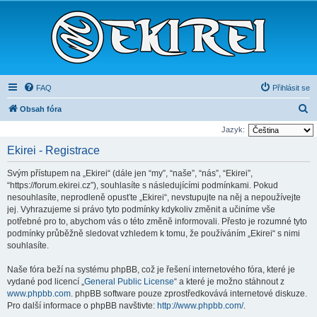
FAQ
Přihlásit se
H
Obsah fóra
l
Jazyk:
e
Ekirei - Registrace
d
Svým přístupem na „Ekirei“ (dále jen “my”, “naše”, “nás”, “Ekirei”,
a
“https://forum.ekirei.cz”), souhlasíte s následujícími podmínkami. Pokud
t
nesouhlasíte, neprodleně opusťte „Ekirei“, nevstupujte na něj a nepoužívejte
jej. Vyhrazujeme si právo tyto podmínky kdykoliv změnit a učiníme vše
potřebné pro to, abychom vás o této změně informovali. Přesto je rozumné tyto
podmínky průběžně sledovat vzhledem k tomu, že používáním „Ekirei“ s nimi
souhlasíte.
Naše fóra beží na systému phpBB, což je řešení internetového fóra, které je
vydané pod licencí „
General Public License
“ a které je možno stáhnout z
www.phpbb.com
. phpBB software pouze zprostředkovává internetové diskuze.
Pro další informace o phpBB navštivte:
http://www.phpbb.com/
.