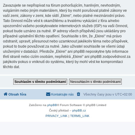
Zavazujete se nepřispívat na fórum pohoršujícím, hanlivým, nevhodným,
vulgárním nebo jiným materiálem, který by mohl porušovat platné zákony ve
vaší zemi, zákony v zemi, kde sídlí „Ekirei“, nebo platné mezinárodní právo.
Tato činnost může vést k okamžitému a trvalému vykázání z fóra a/nebo
upozornění vašeho poskytovatele internetových služeb (ISP) na vaši činnost,
pokud bude uznáno za nutné. IP adresy všech příspěvků jsou ukládány pro
případné uplatnění těchto opatření. Souhlasíte s tím, že „Ekirei“ má právo
odstranit, upravit, přesunout nebo uzamknout jakékoliv téma nebo příspěvek,
pokud to bude považovat za nutné. Jako uživatel souhlasíte se všemi údaji
uloženými v databázi. Přestože „Ekirei“ ani phpBB neposkytne tyto informace
třetí straně nebo cizím osobám, nepřebírá „Ekirei“ ani phpBB zodpovědnost za
jakýkoliv pokus o vniknutí do systému, který by mohl vést ke kompromitaci
těchto dat.
Obsah fóra
Kontaktujte nás
Všechny časy jsou v
UTC+02:00
Založeno na
phpBB
® Forum Software © phpBB Limited
Český překlad –
phpBB.cz
PRIVACY_LINK
|
TERMS_LINK