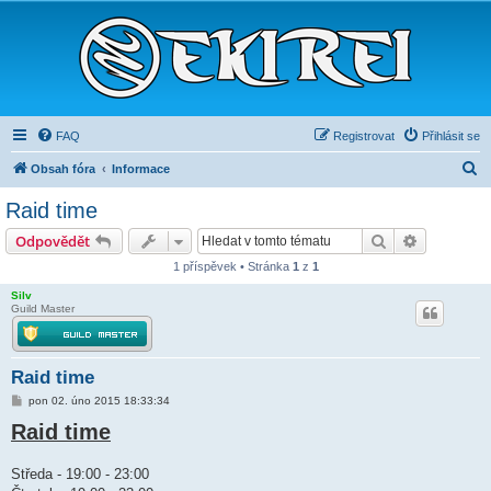
FAQ
Registrovat
Přihlásit se
H
Obsah fóra
Informace
l
Raid time
e
Hledat
Pokročilé 
Odpovědět
d
1 příspěvek • Stránka
1
z
1
a
Silv
t
Guild Master
Raid time
P
pon 02. úno 2015 18:33:34
ř
Raid time
í
s
p
ě
Středa - 19:00 - 23:00
v