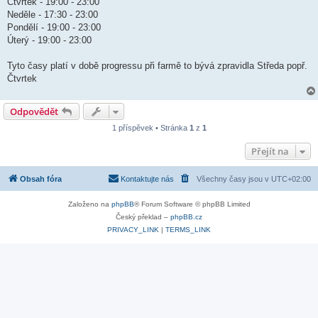
Čtvrtek - 19:00 - 23:00
e
k
Neděle - 17:30 - 23:00
Pondělí - 19:00 - 23:00
Úterý - 19:00 - 23:00
Tyto časy platí v době progressu při farmě to bývá zpravidla Středa popř.
Čtvrtek
Odpovědět
1 příspěvek • Stránka
1
z
1
Přejít na
Obsah fóra
Kontaktujte nás
Všechny časy jsou v
UTC+02:00
Založeno na
phpBB
® Forum Software © phpBB Limited
Český překlad –
phpBB.cz
PRIVACY_LINK
|
TERMS_LINK