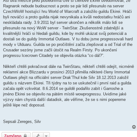
Asi dva měsíce před posledníma GW si členové Ekirei uvědomovali, že
Ragnarok nebude budoucnost a proto se pár lidí přesunulo na server
CzechWoW hostující hru World of Warcraft a založilo guildu Ekirei. Hráči
byli nováčci a proto guilda nijak nevynikala a kvůli nedostatku hráčů ani
neskládala raidy. 3.9.2011 byl server ukončen a několik málo lidí se
přesunulo na nový WoW server - TwinStar. Zkušenostně zdatnější a
kvalitnější hráči si hledali guildu, kde by mohli ukázat svůj potenciál a
dostali se do guildy Immortal Outlaws. V tu dobu jsme progressovali hard
mody v Ulduaru. Guilda se po pročištění začla zlepšovat a od Trial of the
Crusader sezóny jsme začli útočit na Realm Firsty. Po ukončení
progressu Icecrown Citadely se objevila otázka “co dál?”.
Někteří chtěli pokračovat dále na TwinStaru, někteří chtěli odejít, nicméně
reklamní akce Blizzardu v prosinci 2013 přiměla některé členy Immortal
Outlaws přejít na officiální server Drak’Thul kde Silv 18.12.2013 založil
guildu s názvem Ekirei. Tři týdny na to se uskutečnil i první raid a guilda
začala opět vzkvétat. 8.6.2014 se guildě podařilo zabít i Garroshe a
jméno Ekirei se objevilo na pátém místě wowprogressu. Uvidíme jaké
výzvy nám chystá další datadisk, ale věříme, že se s nimi popereme
ještě lépe než doposud.
Sepsali Zereges, Silv
Zamčeno