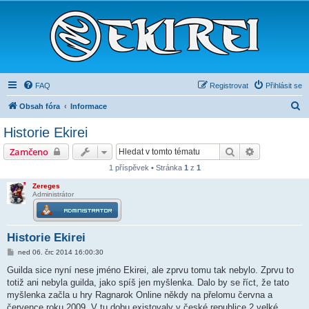
FAQ
Registrovat
Přihlásit se
H
Obsah fóra
Informace
l
Historie Ekirei
e
Hledat
Pokročilé hl
Zamčeno
d
1 příspěvek • Stránka
1
z
1
a
Zereges
t
Administrátor
Historie Ekirei
P
ned 06. črc 2014 16:00:30
ř
í
Guilda sice nyní nese jméno Ekirei, ale zprvu tomu tak nebylo. Zprvu to
s
totiž ani nebyla guilda, jako spíš jen myšlenka. Dalo by se říct, že tato
p
ě
myšlenka začla u hry Ragnarok Online někdy na přelomu června a
v
července roku 2009. V tu dobu existovaly v české republice 2 velké