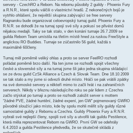
e
k
servery - CzechRO a Reborn. Na rebornu působily 2 guildy - Phoenix Fury
a R.N.R., které spolu válčili o vlastnictví hradů. Z nekonečných bojů je
vytrhlo ohlášení, že největší skupina zabývající se free servery
Ragnaroku bude organizovat celoevropský turnaj guild. Phoenix Fury a
R.N.R. se dohodli že na turnaj spojí své síly a pokusí se přivést domů
nějakou medajli. Taky se tak stalo, v den konání turnaje 26.7.2009 se
guilda Reborn Team umístila na třetím místě hned za ruskou FreeStyle a
anglickou RO Buddies. Turnaje se zúčastnilo 56 guild, každá s
maximálně 60členy.
Turnaj měl poměrně veliký ohlas a proto se server FeelRO rozhodl
pořádat poměrně brzo další. Na ten jsme se rozhodli spojit všechny
české a slovenské síly a na turnaj jsme šli jako jedna skupina skládající
se ze dvou guild CzSk Alliance a Czech & Slovak Team. Dne 18.10.2009
se tak stalo a my jsme si odvezli druhé místo. Hráči se pak vrátili zpátky
na své domoské servery a někteří mimo to začli hrát i na zahraničních
serverech. Někdy v březnu následujícího roku se pár lidem z Czechra
začlo stýskat po turnaji a proto se rozhodli založit server s mottem
“žádné PVE, žádné huntění, žádné expení, jen GW” pojmenovaný GWRO
původně sloužící jako místo, kde by spolu mohli měřit síly guildy různé
samostatné guildy z Rebornu a Czechra. Guildy Phoenix Fury a R.N.R.
vybrali své nejlepší členy, spojili své síly a utvořili tak guildu Pestilence,
která měla reprezentovat Reborn na GWRO. První GW se odehrály
6.4.2010 a guilda Pestilence předvedla, že se skutečně skládá z
nejlepších.