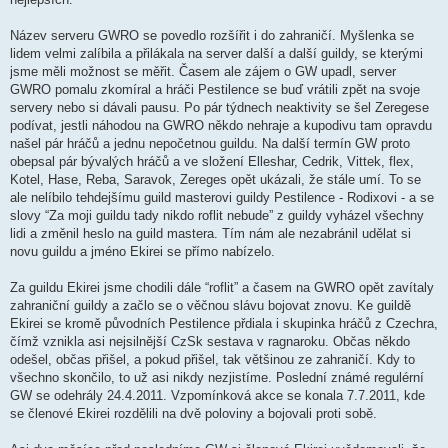
Název serveru GWRO se povedlo rozšířit i do zahraničí. Myšlenka se
lidem velmi zalíbila a přilákala na server další a další guildy, se kterými
jsme měli možnost se měřit. Časem ale zájem o GW upadl, server
GWRO pomalu zkomíral a hráči Pestilence se buď vrátili zpět na svoje
servery nebo si dávali pausu. Po pár týdnech neaktivity se šel Zeregese
podívat, jestli náhodou na GWRO někdo nehraje a kupodivu tam opravdu
našel pár hráčů a jednu nepočetnou guildu. Na další termín GW proto
obepsal pár bývalých hráčů a ve složení Elleshar, Cedrik, Vittek, flex,
Kotel, Hase, Reba, Saravok, Zereges opět ukázali, že stále umí. To se
ale nelíbilo tehdejšímu guild masterovi guildy Pestilence - Rodixovi - a se
slovy “Za moji guildu tady nikdo roflit nebude” z guildy vyházel všechny
lidi a změnil heslo na guild mastera. Tím nám ale nezabránil udělat si
novu guildu a jméno Ekirei se přímo nabízelo.
Za guildu Ekirei jsme chodili dále “roflit” a časem na GWRO opět zavítaly
zahraniční guildy a začlo se o věčnou slávu bojovat znovu. Ke guildě
Ekirei se kromě původních Pestilence přdiala i skupinka hráčů z Czechra,
čímž vznikla asi nejsilnější CzSk sestava v ragnaroku. Občas někdo
odešel, občas přišel, a pokud přišel, tak většinou ze zahraničí. Kdy to
všechno skončilo, to už asi nikdy nezjistíme. Poslední známé regulérní
GW se odehrály 24.4.2011. Vzpomínková akce se konala 7.7.2011, kde
se členové Ekirei rozdělili na dvě poloviny a bojovali proti sobě.